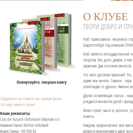
О КЛУБЕ
ТВОРИ ДОБРО И ПРИ
Клуб православных меценатов со
Шарлоттенбург под номером 29984
Клуб является негосударственной 
общества. Мы долго думали, в чем
гармония. Два состояния личности
Что такое духовная гармония? Это, 
храме или мечети. Главное - вера
Пожертвуйте, покупая книгу
освобождает от дурного. Именно ве
Другая составляющая счастья - наш
Поддержите нас и вместе мы сможем сделать
рождается множество детей с вро
этот мир немного лучше!
Жизнь теряет смысл и ценность, 
Наши реквизиты
:
помочь.
Club der Russisch-Orthodoxen Mäzenate e.V.
Название банка: Berliner Volksbank
Каждому предначертана своя мисси
Индекс банка: 100 900 00
делаются музыкантами и дарят высо