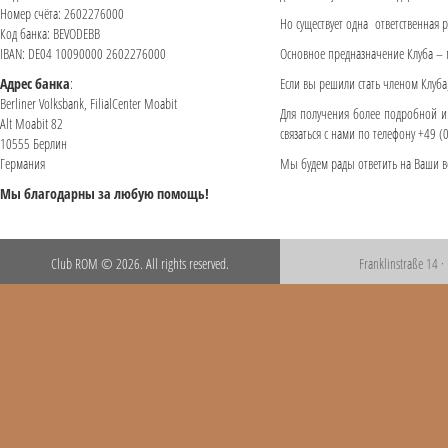
Номер счёта: 2602276000
Но существует одна ответственная 
Код банка: BEVODEBB
IBAN: DE04 10090000 2602276000
Основное предназначение Клуба – п
Адрес банка
:
Если вы решили стать членом Клуба,
Berliner Volksbank, FilialCenter Moabit
Для получения более подробной и
Alt Moabit 82
связаться с нами по телефону +49 
10555 Берлин
Германия
Мы будем рады ответить на Ваши в
Мы благодарны за любую помощь!
Club ROM © 2026. All rights reserved.
Franklinstraße 14 