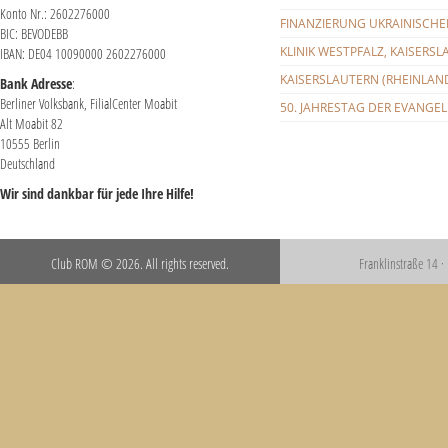
Konto Nr.: 2602276000
FINANZIERUNG UKRAINISCHE
BIC: BEVODEBB
KLINIK WESTPFALZ, KAISERS
IBAN: DE04 10090000 2602276000
KAISERSLAUTERN (RHEINLAND
Bank Adresse
:
Berliner Volksbank, FilialCenter Moabit
50. JAHRESTAG DER EVANGEL
Alt Moabit 82
10555 Berlin
Deutschland
Wir sind dankbar für jede Ihre Hilfe!
Club ROM © 2026. All rights reserved.
Franklinstraße 14 