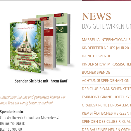
NEWS
DAS GUTE WIRKEN U
MARBELLA INTERNATIONAL RU
KINDERFEIER NEUES JAHR 20
IKONE GESPENDET
KINDER SHOW IM RUSSISCHE
BÜCHER SPENDE
Spenden Sie bitte mit Ihrem Kauf
ACHTUNG! SPENDENAKTION B
DER CLUB R.O.M. SCHENKT 
Unterstützen Sie uns und gemeinsam können wir
FAIRMONT GRAND HOTEL KYI
diese Welt ein wenig besser zu machen!
GRABESKIRCHE (JERUSALEM, 
Spendenkonto
:
KIEV STÄDTISCHES HERZZEN
Club der Russisch-Orthodoxen Mäzenate e.V.
SPENDEN DES CLUBS R. O. M.
Berliner Volksbank
BLZ: 100 900 00
DER BAU EINER NEUEN ORTH